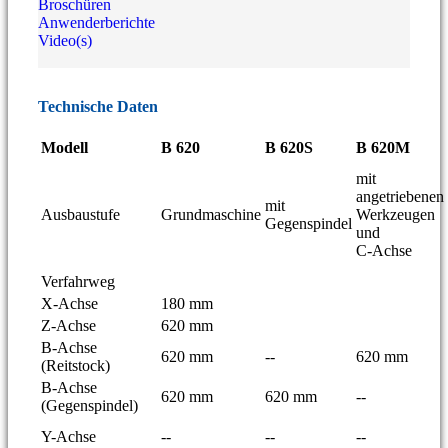
Broschüren
Anwenderberichte
Video(s)
Technische Daten
Modell
B 620
B 620S
B 620M
mit
angetriebenen
mit
Ausbaustufe
Grundmaschine
Werkzeugen
Gegenspindel
und
C-Achse
Verfahrweg
X-Achse
180 mm
Z-Achse
620 mm
B-Achse
620 mm
--
620 mm
(Reitstock)
B-Achse
620 mm
620 mm
--
(Gegenspindel)
Y-Achse
--
--
--