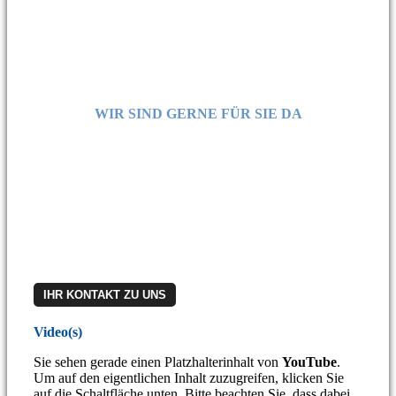
WIR SIND GERNE FÜR SIE DA
Haben Sie Fragen?
Möchten Sie ein Angebot für die BIGLIA B 620?
Rufen Sie unser Vertriebsteam an:
06188 91395-30
Oder schreiben Sie uns:
vertrieb@teamtec-gmbh.de
Übrigens: Ob Mietkauf oder Leasing – gerne unterstützen
wir Sie auch bei der Finanzierung.
IHR KONTAKT ZU UNS
Video(s)
Sie sehen gerade einen Platzhalterinhalt von
YouTube
.
Um auf den eigentlichen Inhalt zuzugreifen, klicken Sie
auf die Schaltfläche unten. Bitte beachten Sie, dass dabei