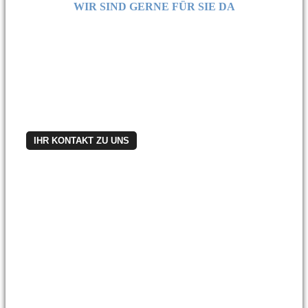
WIR SIND GERNE FÜR SIE DA
Haben Sie Fragen?
Möchten Sie ein Angebot für die BIGLIA B 620?
Rufen Sie unser Vertriebsteam an:
06188 91395-30
Oder schreiben Sie uns:
vertrieb@teamtec-gmbh.de
Übrigens: Ob Mietkauf oder Leasing – gerne
unterstützen wir Sie auch bei der Finanzierung.
IHR KONTAKT ZU UNS