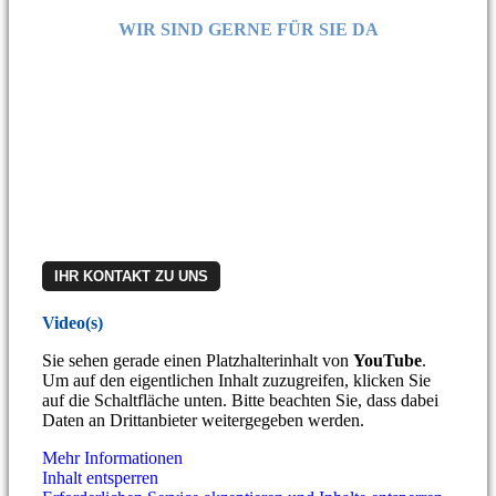
WIR SIND GERNE FÜR SIE DA
Haben Sie Fragen?
Möchten Sie ein Angebot für die BIGLIA B 620YS
Vorführmaschine?
Rufen Sie unser Vertriebsteam an:
06188 91395-30
Oder schreiben Sie uns:
vertrieb@teamtec-gmbh.de
Übrigens: Ob Mietkauf oder Leasing – gerne unterstützen
wir Sie auch bei der Finanzierung.
IHR KONTAKT ZU UNS
Video(s)
Sie sehen gerade einen Platzhalterinhalt von
YouTube
.
Um auf den eigentlichen Inhalt zuzugreifen, klicken Sie
auf die Schaltfläche unten. Bitte beachten Sie, dass dabei
Daten an Drittanbieter weitergegeben werden.
Mehr Informationen
Inhalt entsperren