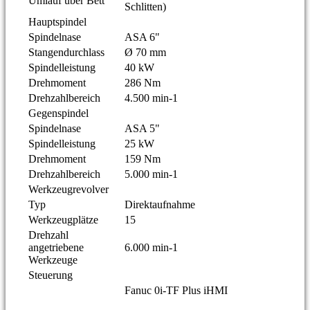
Umlauf über Bett
Schlitten)
Hauptspindel
Spindelnase
ASA 6"
Stangendurchlass
Ø 70 mm
Spindelleistung
40 kW
Drehmoment
286 Nm
Drehzahlbereich
4.500 min-1
Gegenspindel
Spindelnase
ASA 5"
Spindelleistung
25 kW
Drehmoment
159 Nm
Drehzahlbereich
5.000 min-1
Werkzeugrevolver
Typ
Direktaufnahme
Werkzeugplätze
15
Drehzahl
angetriebene
6.000 min-1
Werkzeuge
Steuerung
Fanuc 0i-TF Plus iHMI