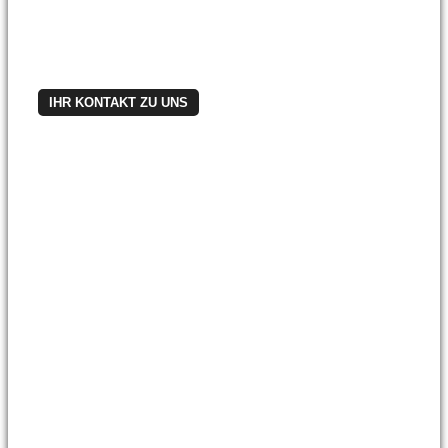
Oder schreiben Sie uns:
vertrieb@teamtec-gmbh.de
Übrigens: Ob Mietkauf oder Leasing – gerne
unterstützen wir Sie auch bei der Finanzierung.
IHR KONTAKT ZU UNS