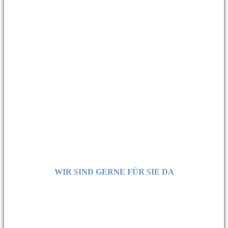
WIR SIND GERNE FÜR SIE DA
Haben Sie Fragen?
Möchten Sie ein Angebot für die BIGLIA B 620YS
Vorführmaschine?
Rufen Sie unser Vertriebsteam an:
06188 91395-30